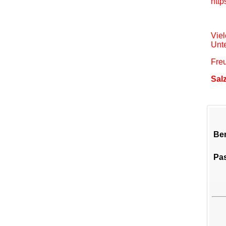
http
Viel
Unte
Fre
Sal
Be
Pa