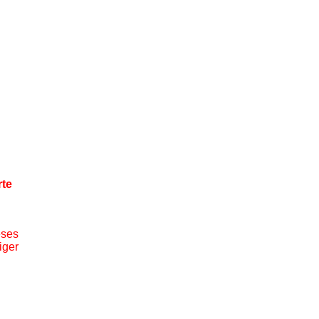
rte
eses
iger