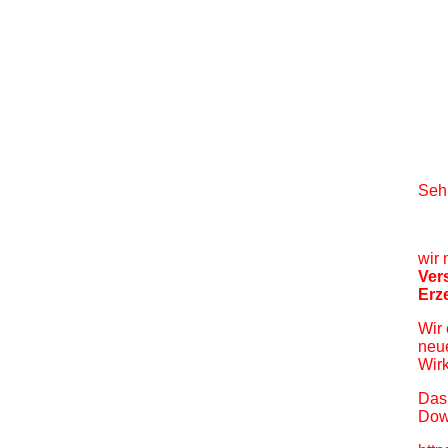
Seh
wir 
Ver
Erz
Wir 
neue
Wirk
Das 
Dow